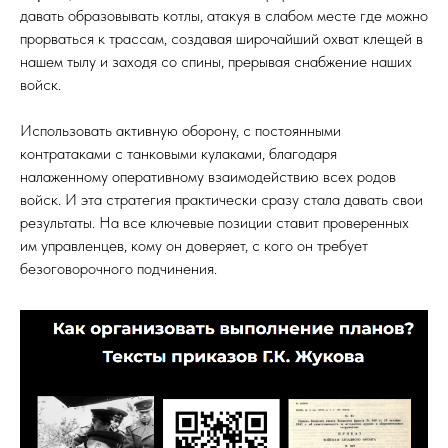
давать образовывать котлы, атакуя в слабом месте где можно
прорваться к трассам, создавая широчайший охват клещей в
нашем тылу и заходя со спины, прерывая снабжение наших
войск.
Использовать активную оборону, с постоянными
контратаками с танковыми кулаками, благодаря
налаженному оперативному взаимодействию всех родов
войск. И эта стратегия практически сразу стала давать свои
результаты. На все ключевые позиции ставит проверенных
им управленцев, кому он доверяет, с кого он требует
безоговорочного подчинения.