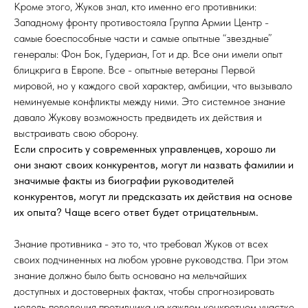
Кроме этого, Жуков знал, кто именно его противники:
Западному фронту противостояла Группа Армии Центр -
самые боеспособные части и самые опытные “звездные”
генералы: Фон Бок, Гудериан, Гот и др. Все они имели опыт
блицкрига в Европе. Все - опытные ветераны Первой
мировой, но у каждого свой характер, амбиции, что вызывало
неминуемые конфликты между ними. Это системное знание
давало Жукову возможность предвидеть их действия и
выстраивать свою оборону.
Если спросить у современных управленцев, хорошо ли
они знают своих конкурентов, могут ли назвать фамилии и
значимые факты из биографии руководителей
конкурентов, могут ли предсказать их действия на основе
их опыта? Чаще всего ответ будет отрицательным.
Знание противника - это то, что требовал Жуков от всех
своих подчиненных на любом уровне руководства. При этом
знание должно было быть основано на мельчайших
доступных и достоверных фактах, чтобы спрогнозировать
модель поведения противника на каждом конкретном участке