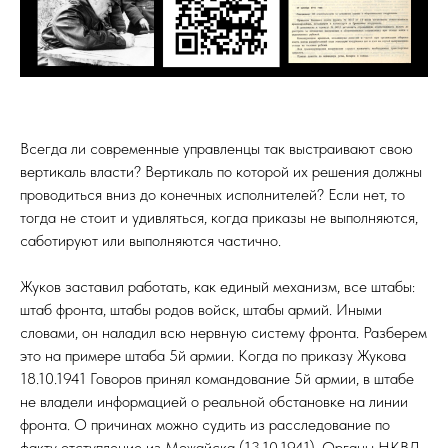
Всегда ли современные управленцы так выстраивают свою
вертикаль власти? Вертикаль по которой их решения должны
проводиться вниз до конечных исполнителей? Если нет, то
тогда не стоит и удивляться, когда приказы не выполняются,
саботируют или выполняются частично.
Жуков заставил работать, как единый механизм, все штабы:
штаб фронта, штабы родов войск, штабы армий. Иными
словами, он наладил всю нервную систему фронта. Разберем
это на примере штаба 5й армии. Когда по приказу Жукова
18.10.1941 Говоров принял командование 5й армии, в штабе
не владели информацией о реальной обстановке на линии
фронта. О причинах можно судить из расследование по
факту отступление из Можайска (13.10.1941). Органы НКВД