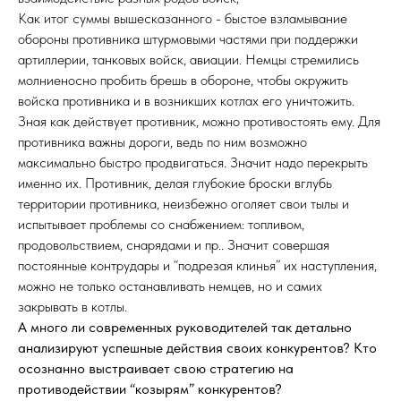
Как итог суммы вышесказанного - быстое взламывание
обороны противника штурмовыми частями при поддержки
артиллерии, танковых войск, авиации. Немцы стремились
молниеносно пробить брешь в обороне, чтобы окружить
войска противника и в возникших котлах его уничтожить.
Зная как действует противник, можно противостоять ему. Для
противника важны дороги, ведь по ним возможно
максимально быстро продвигаться. Значит надо перекрыть
именно их. Противник, делая глубокие броски вглубь
территории противника, неизбежно оголяет свои тылы и
испытывает проблемы со снабжением: топливом,
продовольствием, снарядами и пр.. Значит совершая
постоянные контрудары и “подрезая клинья” их наступления,
можно не только останавливать немцев, но и самих
закрывать в котлы.
А много ли современных руководителей так детально
анализируют успешные действия своих конкурентов? Кто
осознанно выстраивает свою стратегию на
противодействии “козырям” конкурентов?