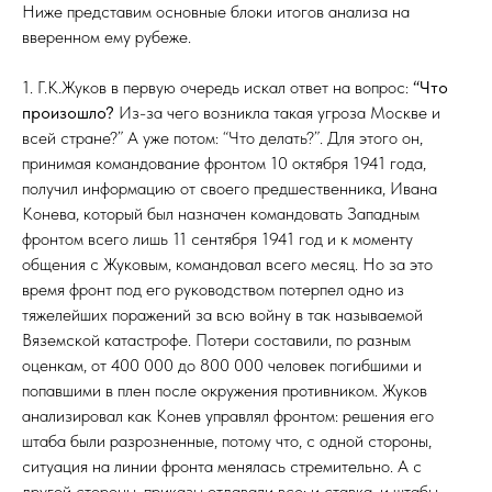
Ниже представим основные блоки итогов анализа на
вверенном ему рубеже.
1. Г.К.Жуков в первую очередь искал ответ на вопрос:
“Что
произошло?
Из-за чего возникла такая угроза Москве и
всей стране?” А уже потом: “Что делать?”. Для этого он,
принимая командование фронтом 10 октября 1941 года,
получил информацию от своего предшественника, Ивана
Конева, который был назначен командовать Западным
фронтом всего лишь 11 сентября 1941 год и к моменту
общения с Жуковым, командовал всего месяц. Но за это
время фронт под его руководством потерпел одно из
тяжелейших поражений за всю войну в так называемой
Вяземской катастрофе. Потери составили, по разным
оценкам, от 400 000 до 800 000 человек погибшими и
попавшими в плен после окружения противником. Жуков
анализировал как Конев управлял фронтом: решения его
штаба были разрозненные, потому что, с одной стороны,
ситуация на линии фронта менялась стремительно. А с
другой стороны, приказы отдавали все: и ставка, и штабы