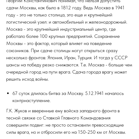
Георгий Константинович понимал, что нельзя допустить
сдачи Москвы, как было в 1812 году. Ведь Москва в 1941
году - это не только столица, это еще и крупнейший
логистический узел: и автомобильный и железнодорожный.
Москва - это крупнейший индустриальный центр, где
работало более 100 крупных предприятий. Сохранение
Москвы - это фактор, который влияет на поведение
союзников. При сдаче столицы могут открыться сразу
несколько фронтов: Япония, Иран, Турция. И тогда у СССР
шансы на победу резко снижаются. Т.е. Москва - больше чем
очередной город на пути врага. Сдача города врагу может
решить исход войны.
67 суток длилась битва за Москву. 5.12.1941 началось
контрнаступление.
Г.К. Жуков и вверенные ему войска западного фронта в
тесной связке со Ставкой Главного Командования
совершили подвиг: не просто остановили превосходящие
силы врага, но и отбросили его на 150-250 км от Москвы.