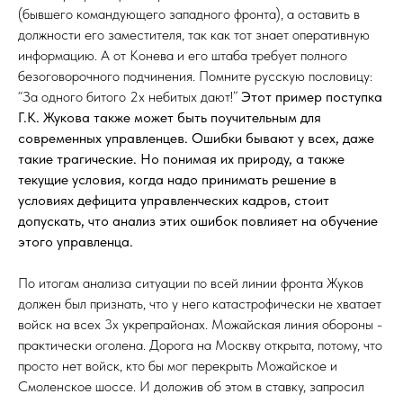
(бывшего командующего западного фронта), а оставить в
должности его заместителя, так как тот знает оперативную
информацию. А от Конева и его штаба требует полного
безоговорочного подчинения. Помните русскую пословицу:
“За одного битого 2х небитых дают!”
Этот пример поступка
Г.К. Жукова также может быть поучительным для
современных управленцев. Ошибки бывают у всех, даже
такие трагические. Но понимая их природу, а также
текущие условия, когда надо принимать решение в
условиях дефицита управленческих кадров, стоит
допускать, что анализ этих ошибок повлияет на обучение
этого управленца.
По итогам анализа ситуации по всей линии фронта Жуков
должен был признать, что у него катастрофически не хватает
войск на всех 3х укрепрайонах. Можайская линия обороны -
практически оголена. Дорога на Москву открыта, потому, что
просто нет войск, кто бы мог перекрыть Можайское и
Смоленское шоссе. И доложив об этом в ставку, запросил