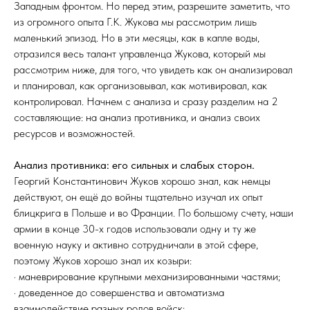
Западным фронтом. Но перед этим, разрешите заметить, что
из огромного опыта Г.К. Жукова мы рассмотрим лишь
маленький эпизод. Но в эти месяцы, как в капле воды,
отразился весь талант управленца Жукова, который мы
рассмотрим ниже, для того, что увидеть как он анализировал
и планировал, как организовывал, как мотивировал, как
контролировал. Начнем с анализа и сразу разделим на 2
составляющие: на анализ противника, и анализ своих
ресурсов и возможностей.
Анализ противника: его сильных и слабых сторон.
Георгий Константинович Жуков хорошо знал, как немцы
действуют, он ещё до войны тщательно изучал их опыт
блицкрига в Польше и во Франции. По большому счету, наши
армии в конце 30-х годов использовали одну и ту же
военную науку и активно сотрудничали в этой сфере,
поэтому Жуков хорошо знал их козыри:
· маневрирование крупными механизированными частями;
· доведенное до совершенства и автоматизма
взаимодействие разных родов войск;