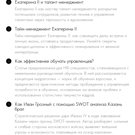
Екатерина II и талант-менеджмент
Екатерина II как мастер талант-менеджмента: раскрытие
потенциала сотрудников, развитие гениев и управление
талантами через терпимость и вдохновение.
Тайм-менеджмент Екатерины II
Тайм-менеджмент Екатерины II: как совмещать дела, встречи и
личную жизнь, оставаясь продуктивным. Узнайте секреты
самодисциплины и эффективного планирования от великой
императрицы.
Как эффективнее обучать управленцев?
​Статья предназначена для HR-специалистов, сталкивающихся с
нежеланием руководителей обучаться. В ней рассматривается
концепция андрагогики — науки об обучении взрослых, и
предлагаются практические методы пробуждения у управленцев
потребности в обучении, основанные на анализе проблем и
использовании статистики текучести кадров.
Как Иван Грозный с помощью SWOT анализа Казань
брал
Стратегические решения царя Ивана IV в ходе завоевания
Казани через призму SWOT-анализа. Автор разбирает сильные
и слабые стороны московского войска, выявляет внешние
угрозы и возможности, повлиявшие на исход кампании.