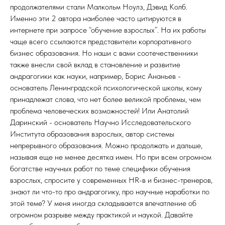
продолжателями стали Малкольм Ноулз, Дэвид Колб.
Именно эти 2 автора наиболее часто цитируются в
интернете при запросе “обучение взрослых”. На их работы
чаще всего ссылаются представители корпоративного
бизнес образования. Но наши с вами соотечественники
также внесли свой вклад в становление и развитие
андрагогики как науки, например, Борис Ананьев -
основатель Ленинградской психологической школы, кому
принадлежат слова, что нет более великой проблемы, чем
проблема человеческих возможностей! Или Анатолий
Даринский - основатель Научно Исследовательского
Института образования взрослых, автор системы
непрерывного образования. Можно продолжать и дальше,
называя еще не менее десятка имен. Но при всем огромном
богатстве научных работ по теме специфики обучения
взрослых, спросите у современных HR-в и бизнес-тренеров,
знают ли что-то про андрагогику, про научные наработки по
этой теме? У меня иногда складывается впечатление об
огромном разрыве между практикой и наукой. Давайте