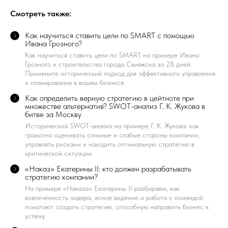
Смотреть также:
Как научиться ставить цели по SMART с помощью
Ивана Грозного?
Как научиться ставить цели по SMART на примере Ивана
Грозного и строительства города Свияжска за 28 дней.
Примените исторический подход для эффективного управления
и планирования в вашем бизнесе.
Как определить верную стратегию в цейтноте при
множестве альтернатив? SWOT-анализ Г. К. Жукова в
битве за Москву
Исторический SWOT-анализ на примере Г. К. Жукова: как
грамотно оценивать сильные и слабые стороны компании,
управлять рисками и находить оптимальную стратегию в
критической ситуации.
«Наказ» Екатерины II: кто должен разрабатывать
стратегию компании?
На примере «Наказа» Екатерины II разбираем, как
вовлечённость лидера, ясное видение и работа с командой
помогают создать стратегию, способную направить бизнес к
успеху.