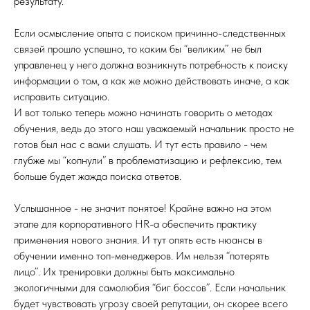
результату.
Если осмысление опыта с поиском причинно-следственных
связей прошло успешно, то каким бы “великим” не был
управленец у него должна возникнуть потребность к поиску
информации о том, а как же можно действовать иначе, а как
исправить ситуацию.
И вот только теперь можно начинать говорить о методах
обучения, ведь до этого наш уважаемый начальник просто не
готов был нас с вами слушать. И тут есть правило - чем
глубже мы “копнули” в проблематизацию и рефлексию, тем
больше будет жажда поиска ответов.
Услышанное - не значит понятое! Крайне важно на этом
этапе для корпоративного HR-а обеспечить практику
применения нового знания. И тут опять есть нюансы в
обучении именно топ-менеджеров. Им нельзя “потерять
лицо”. Их тренировки должны быть максимально
экологичными для самолюбия
“
биг боссов
”
. Если начальник
будет чувствовать угрозу своей репутации, он скорее всего