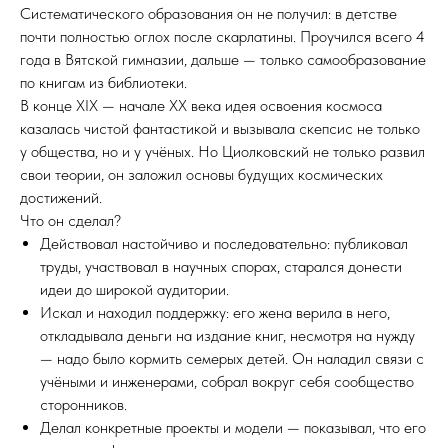
Систематического образования он не получил: в детстве
почти полностью оглох после скарлатины. Проучился всего 4
года в Вятской гимназии, дальше — только самообразование
по книгам из библиотеки.
В конце XIX — начале XX века идея освоения космоса
казалась чистой фантастикой и вызывала скепсис не только
у общества, но и у учёных. Но Циолковский не только развил
свои теории, он заложил основы будущих космических
достижений.
Что он сделал?
Действовал настойчиво и последовательно: публиковал
труды, участвовал в научных спорах, старался донести
идеи до широкой аудитории.
Искал и находил поддержку: его жена верила в него,
откладывала деньги на издание книг, несмотря на нужду
— надо было кормить семерых детей. Он наладил связи с
учёными и инженерами, собрал вокруг себя сообщество
сторонников.
Делал конкретные проекты и модели — показывал, что его