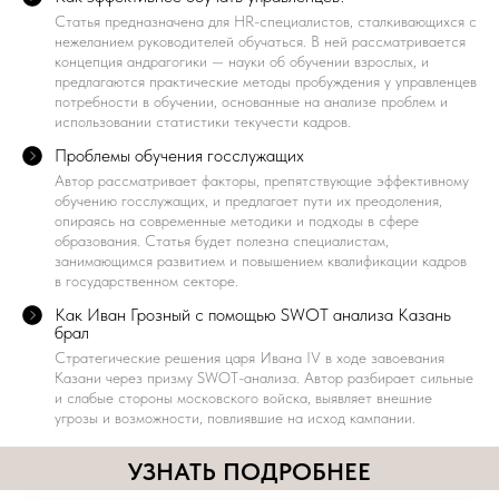
​Статья предназначена для HR-специалистов, сталкивающихся с
нежеланием руководителей обучаться. В ней рассматривается
концепция андрагогики — науки об обучении взрослых, и
предлагаются практические методы пробуждения у управленцев
потребности в обучении, основанные на анализе проблем и
использовании статистики текучести кадров.
Проблемы обучения госслужащих
Автор рассматривает факторы, препятствующие эффективному
обучению госслужащих, и предлагает пути их преодоления,
опираясь на современные методики и подходы в сфере
образования. Статья будет полезна специалистам,
занимающимся развитием и повышением квалификации кадров
в государственном секторе.
Как Иван Грозный с помощью SWOT анализа Казань
брал
Стратегические решения царя Ивана IV в ходе завоевания
Казани через призму SWOT-анализа. Автор разбирает сильные
и слабые стороны московского войска, выявляет внешние
угрозы и возможности, повлиявшие на исход кампании.
УЗНАТЬ ПОДРОБНЕЕ