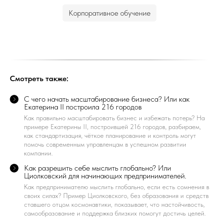
Корпоративное обучение
Смотреть также:
С чего начать масштабирование бизнеса? Или как
Екатерина II построила 216 городов
Как правильно масштабировать бизнес и избежать потерь? На
примере Екатерины II, построившей 216 городов, разбираем,
как стандартизация, чёткое планирование и контроль могут
помочь современным управленцам в успешном развитии
компании.
Как разрешить себе мыслить глобально? Или
Циолковский для начинающих предпринимателей.
Как предпринимателю мыслить глобально, если есть сомнения в
своих силах? Пример Циолковского, без образования и средств
ставшего отцом космонавтики, показывает, что настойчивость,
самообразование и поддержка близких помогут достичь целей.