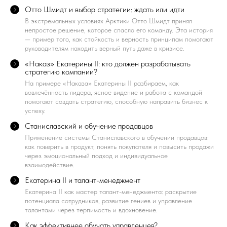
Отто Шмидт и выбор стратегии: ждать или идти
В экстремальных условиях Арктики Отто Шмидт принял
непростое решение, которое спасло его команду. Эта история
— пример того, как стойкость и верность принципам помогают
руководителям находить верный путь даже в кризисе.
«Наказ» Екатерины II: кто должен разрабатывать
стратегию компании?
На примере «Наказа» Екатерины II разбираем, как
вовлечённость лидера, ясное видение и работа с командой
помогают создать стратегию, способную направить бизнес к
успеху.
Станиславский и обучение продавцов
Применение системы Станиславского в обучении продавцов:
как поверить в продукт, понять покупателя и повысить продажи
через эмоциональный подход и индивидуальное
взаимодействие.
Екатерина II и талант-менеджмент
Екатерина II как мастер талант-менеджмента: раскрытие
потенциала сотрудников, развитие гениев и управление
талантами через терпимость и вдохновение.
Как эффективнее обучать управленцев?