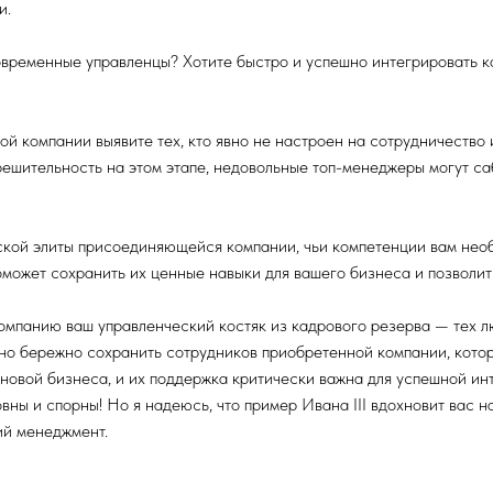
и.
овременные управленцы? Хотите быстро и успешно интегрировать 
 компании выявите тех, кто явно не настроен на сотрудничество и
 решительность на этом этапе, недовольные топ-менеджеры могут с
ской элиты присоединяющейся компании, чьи компетенции вам нео
может сохранить их ценные навыки для вашего бизнеса и позволит
мпанию ваш управленческий костяк из кадрового резерва — тех лю
ажно бережно сохранить сотрудников приобретенной компании, кот
сновой бизнеса, и их поддержка критически важна для успешной ин
ны и спорны! Но я надеюсь, что пример Ивана III вдохновит вас н
ий менеджмент.