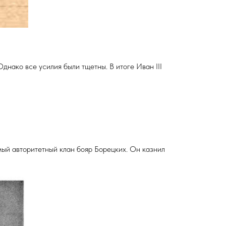
днако все усилия были тщетны. В итоге Иван III
мый авторитетный клан бояр Борецких. Он казнил