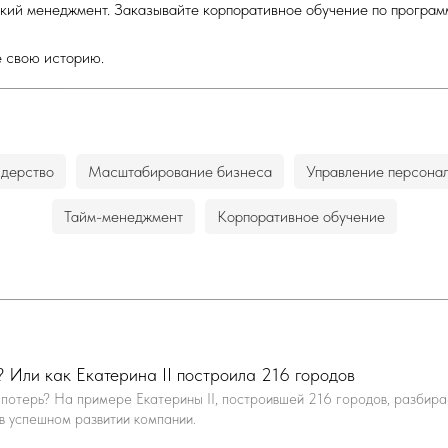
кий менеджмент. Заказывайте корпоративное обучение по програм
е свою историю.
идерство
Масштабирование бизнеса
Управление персона
Тайм-менеджмент
Корпоративное обучение
 Или как Екатерина II построила 216 городов
потерь? На примере Екатерины II, построившей 216 городов, разбирае
в успешном развитии компании.