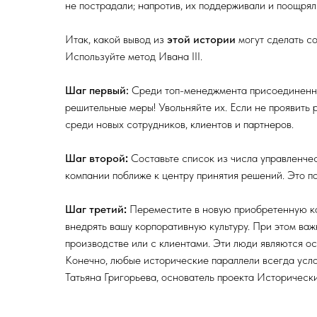
не пострадали; напротив, их поддерживали и поощрял
Итак, какой вывод из
этой истории
могут сделать с
Используйте метод Ивана III.
Шаг первый:
Среди топ-менеджмента присоединенной
решительные меры! Увольняйте их. Если не проявить
среди новых сотрудников, клиентов и партнеров.
Шаг второй
:
Составьте список из числа управленче
компании поближе к центру принятия решений. Это по
Шаг третий
:
Переместите в новую приобретенную ко
внедрять вашу корпоративную культуру. При этом в
производстве или с клиентами. Эти люди являются о
Конечно, любые исторические параллели всегда услов
Татьяна Григорьева, основатель проекта Историческ