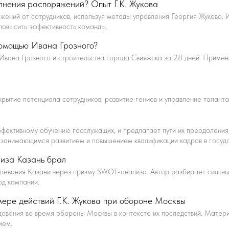
олнения распоряжений? Опыт Г.К. Жукова
яжений от сотрудников, используя методы управления Георгия Жукова.
 повысить эффективность команды.
помощью Ивана Грозного?
Ивана Грозного и строительства города Свияжска за 28 дней. Примен
крытие потенциала сотрудников, развитие гениев и управление таланта
фективному обучению госслужащих, и предлагает пути их преодоления
, занимающимся развитием и повышением квалификации кадров в госуд
иза Казань брал
воевания Казани через призму SWOT-анализа. Автор разбирает сильны
од кампании.
мере действий Г.К. Жукова при обороне Москвы
ования во время обороны Москвы в контексте их последствий. Матери
ием.