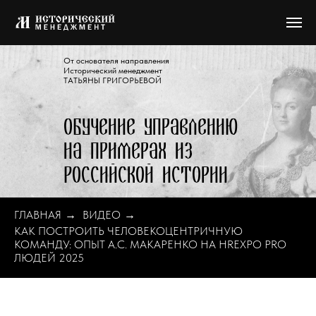
От основателя направления
Исторический менеджмент
ТАТЬЯНЫ ГРИГОРЬЕВОЙ
Обучение управлению
на примерах из
Российской истории
ГЛАВНАЯ
→
ВИДЕО
→
КАК ПОСТРОИТЬ ЧЕЛОВЕКОЦЕНТРИЧНУЮ
КОМАНДУ: ОПЫТ А.С. МАКАРЕНКО НА HREXPO PRO
ЛЮДЕЙ 2025