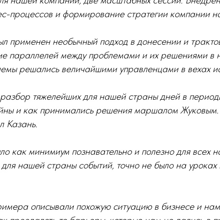
ля нашей компании, две масштабных сессии. Внедрен
с-процессов и формирование стратегии компании на
был применен необычный подход в донесении и тракто
ие параллелей между проблемами и их решениями в 
лемы решались величайшими управленцами в вехах и
 разбор тяжелейших для нашей страны дней в период
йны и как принимались решения маршалом Жуковым. А
л Казань.
ыло как минимиум познавательно и полезно для всех на
для нашей страны событий, точно не было на уроках 
римера описывали похожую ситуацию в бизнесе и нам 