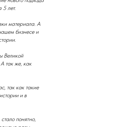
ие нового подхода
 5 лет.
вки материала. А
нашем бизнесе и
стории.
ы Великой
 так же, как
с, так как такие
истории и в
стало понятно,