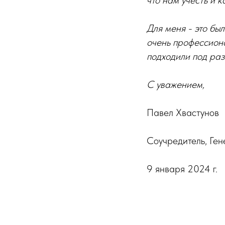
что нам учесть и 
Для меня - это бы
очень профессиона
подходили под ра
С уважением,
Павел Хвастунов
Соучредитель, Ге
9 января 2024 г.