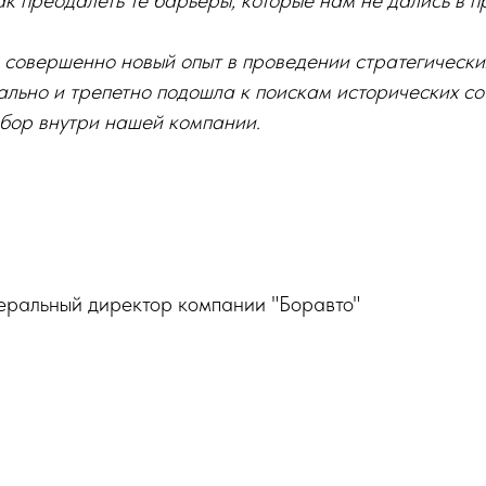
как преодалеть те барьеры, которые нам не дались в 
л совершенно новый опыт в проведении стратегически
льно и трепетно подошла к поискам исторических со
збор внутри нашей компании.
неральный директор компании "Боравто"